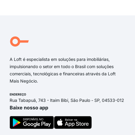
Rua 
Exi
Rua
rua 
rua 
rua 
rua 
rua 
A Loft é especialista em soluções para imobiliárias,
impulsionando o setor em todo o Brasil com soluções
comerciais, tecnológicas e financeiras através da Loft
Mais Negócio.
ENDEREÇO
Rua Tabapuã, 743 - Itaim Bibi, São Paulo - SP, 04533-012
Baixe nosso app