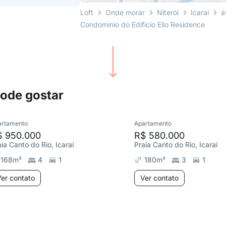
Loft
Onde morar
Niterói
Icaraí
a
Condomínio do Edificio Ello Residence
pode gostar
artamento
Apartamento
$ 950.000
R$ 580.000
aia Canto do Rio, Icaraí
Praia Canto do Rio, Icaraí
168
m²
4
1
180
m²
3
1
er contato
Ver contato