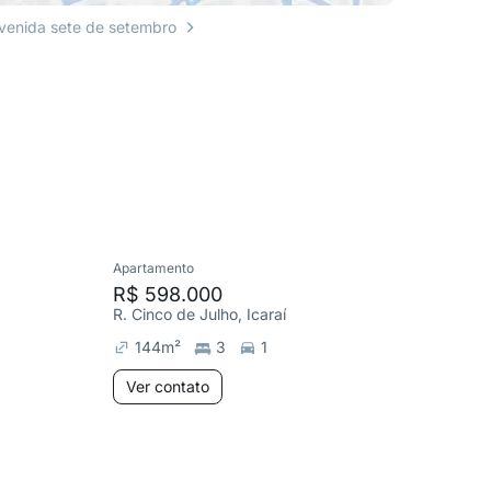
venida sete de setembro
Apartamento
Apartame
R$ 598.000
R$ 600
R. Cinco de Julho, Icaraí
Praia Can
144
m²
3
1
180
m
Ver contato
Ver co