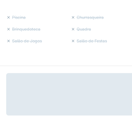
Piscina
Churrasqueira
Brinquedoteca
Quadra
Salão de Jogos
Salão de Festas