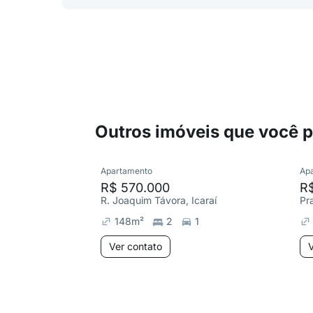
Outros imóveis que você 
Apartamento
Ap
R$ 570.000
R
R. Joaquim Távora, Icaraí
Pr
148
m²
2
1
Ver contato
V