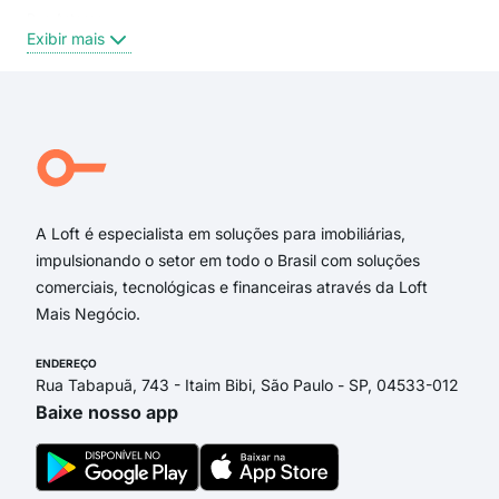
Rua Astorga
Ilha
Exibir mais
Exi
Rua Japecanga
Rua José Higino
Rua Arlindo Gouveia
Rua Doutor Batista de Carvalho
Estrada dos Remédios
Rua Pessoa de Melo
A Loft é especialista em soluções para imobiliárias,
impulsionando o setor em todo o Brasil com soluções
comerciais, tecnológicas e financeiras através da Loft
Mais Negócio.
ENDEREÇO
Rua Tabapuã, 743 - Itaim Bibi, São Paulo - SP, 04533-012
Baixe nosso app