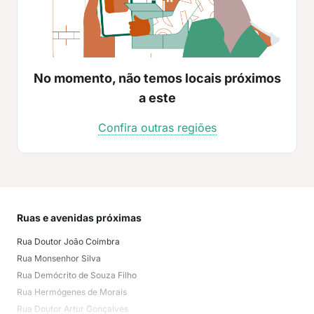
No momento, não temos locais próximos
a este
Confira outras regiões
Ruas e avenidas próximas
Mai
Rua Doutor João Coimbra
Mad
Rua Monsenhor Silva
Der
Rua Demócrito de Souza Filho
Tor
Rua Hermógenes de Morais
Pra
Rua Doutor Artur Gonçalves
Zum