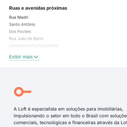
Ruas e avenidas próximas
Rua Madri
Santo Antõnio
Dos Pavões
Rua João de Barro
Loteamento Santo Antônio
Rua Uirapuru
Exibir mais
Rua Juriti
Rua das Acácias
Rua Agostinho Santos
Rua dos Pavões
rua dos pavões
Alameda dos Sabiá
A Loft é especialista em soluções para imobiliárias,
impulsionando o setor em todo o Brasil com soluçõe
comerciais, tecnológicas e financeiras através da Lo