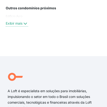
Outros condomínios próximos
Rua
Edificio Avro
Ave
Rua
Exibir mais
rua 
rua
praç
ave
Exi
rua
Pra
trav
rua 
Rua
Rua
A Loft é especialista em soluções para imobiliárias,
impulsionando o setor em todo o Brasil com soluções
comerciais, tecnológicas e financeiras através da Loft