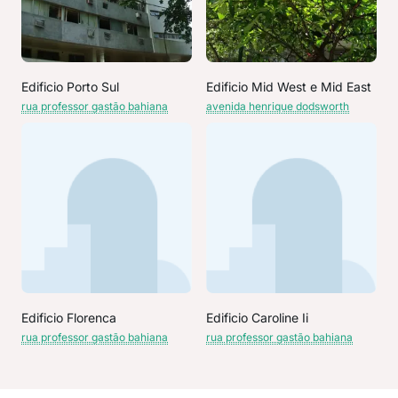
Edificio Porto Sul
Edificio Mid West e Mid East
rua professor gastão bahiana
avenida henrique dodsworth
Edificio Florenca
Edificio Caroline Ii
rua professor gastão bahiana
rua professor gastão bahiana