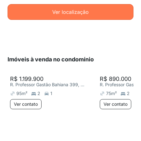
Ver localização
Imóveis à venda no condomínio
R$ 1.199.900
R$ 890.000
R. Professor Gastão Bahiana 399, Copacabana
95
m²
2
1
75
m²
2
Ver contato
Ver contato