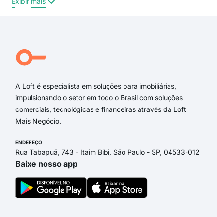
Exibir mais
Exi
Avenida Nossa Senhora da Penha
Rua Aleixo Netto
Rua Doutor João Carlos de Souza
Rua Joaquim Lírio
Rua Desembargador Josias Soares
Rua José Luiz Gabeira
A Loft é especialista em soluções para imobiliárias,
impulsionando o setor em todo o Brasil com soluções
comerciais, tecnológicas e financeiras através da Loft
Mais Negócio.
ENDEREÇO
Rua Tabapuã, 743 - Itaim Bibi, São Paulo - SP, 04533-012
Baixe nosso app