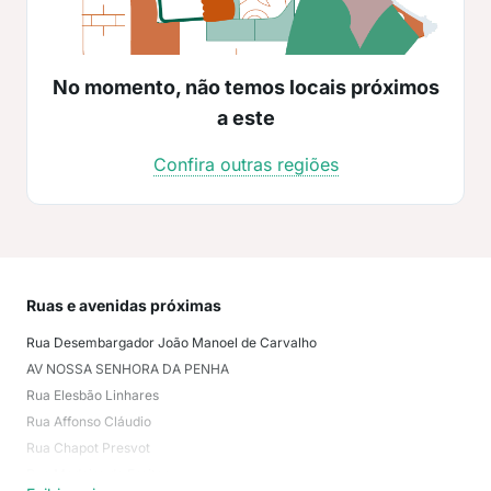
No momento, não temos locais próximos
a este
Confira outras regiões
Ruas e avenidas próximas
Mai
Rua Desembargador João Manoel de Carvalho
San
AV NOSSA SENHORA DA PENHA
Bar
Rua Elesbão Linhares
Prai
Rua Affonso Cláudio
Jar
Rua Chapot Presvot
Prai
Rua Madeira de Freitas
San