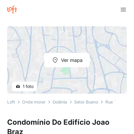
Ver mapa
1 foto
Loft
Onde morar
Goiânia
Setor Bueno
Rua T 48
C
Condomínio Do Edifício Joao
Braz