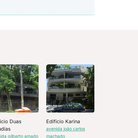
icio Duas
Edifício Karina
udias
avenida joão carlos
ida gilberto amado
machado