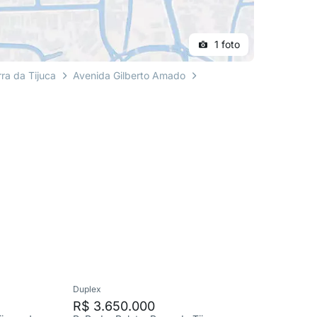
1 foto
ra da Tijuca
Avenida Gilberto Amado
Duplex
Cobertura
R$ 3.650.000
R$ 2.5