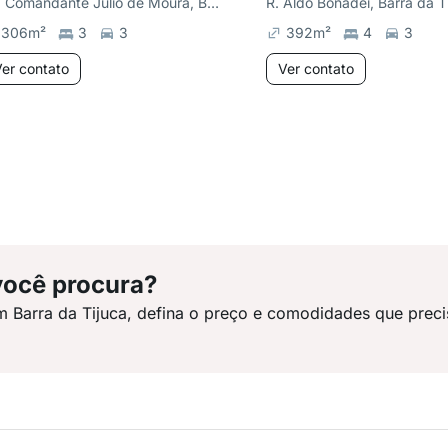
Av. Comandante Júlio de Moura, Barra da Tijuca
306
m²
3
3
392
m²
4
3
er contato
Ver contato
você procura?
m Barra da Tijuca, defina o preço e comodidades que preci