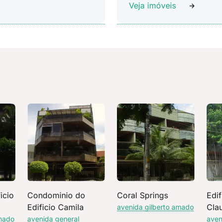
Veja imóveis
icio
Condominio do
Coral Springs
Edif
Edificio Camila
Cla
avenida gilberto amado
amado
avenida general
aven