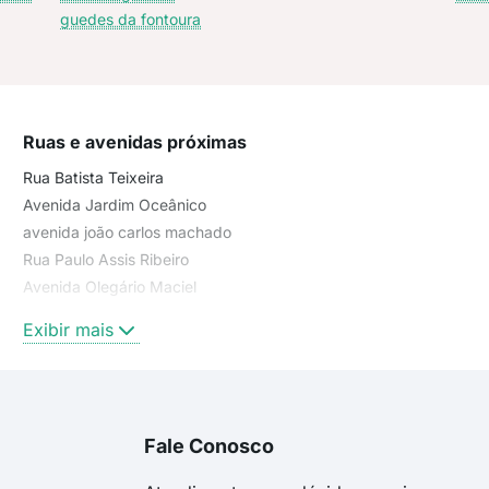
guedes da fontoura
Ruas e avenidas próximas
Rua Batista Teixeira
Avenida Jardim Oceânico
avenida joão carlos machado
Rua Paulo Assis Ribeiro
Avenida Olegário Maciel
Avenida General Guedes da Fontoura
Exibir mais
rua paulo assis ribeiro
Avenida Comandante Júlio de Moura
Avenida João Carlos Machado
Rua General Batista Teixeira
Fale Conosco
Olegário Maciel
João Carlos Machado