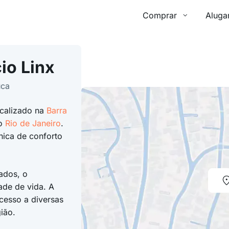
Comprar
Aluga
io Linx
uca
ocalizado na
Barra
do
Rio de Janeiro
.
nica de conforto
ados, o
ade de vida. A
cesso a diversas
ião.