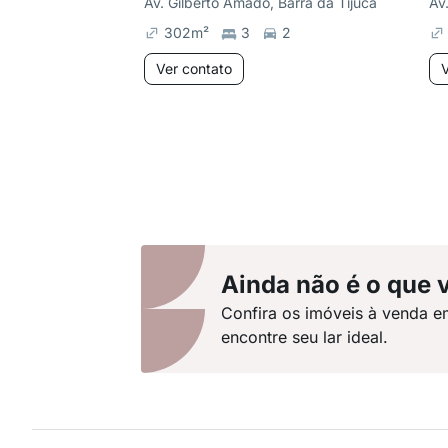
Av. Gilberto Amado, Barra da Tijuca
302
m²
3
2
Ver contato
V
Ainda não é o que 
Confira os imóveis à venda e
encontre seu lar ideal.