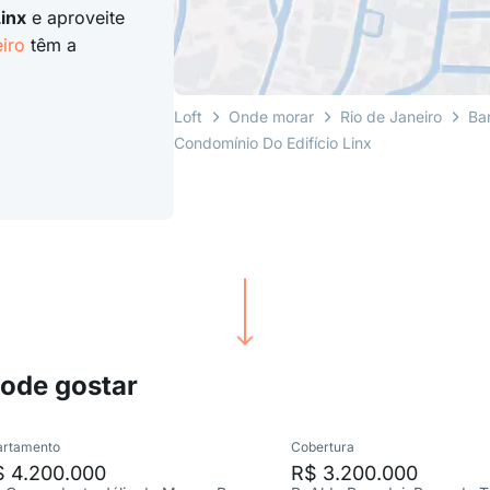
inx
e aproveite
iro
têm a
Loft
Onde morar
Rio de Janeiro
Bar
Condomínio Do Edifício Linx
pode gostar
artamento
Cobertura
$ 4.200.000
R$ 3.200.000