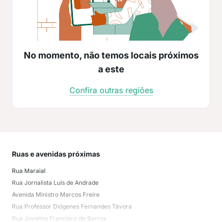
No momento, não temos locais próximos
a este
Confira outras regiões
Ruas e avenidas próximas
Mai
Rua Maraial
Jard
Rua Jornalista Luís de Andrade
Cas
Avenida Ministro Marcos Freire
Fra
Rua Professor Diógenes Fernandes Távora
Bai
Rua Jovelino Francisco de Barros
Fra