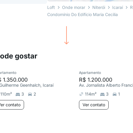
Loft
Onde morar
Niterói
Icaraí
R
Condomínio Do Edifício Maria Cecilia
pode gostar
artamento
Apartamento
 1.350.000
R$ 1.200.000
 Guilherme Geenhalch, Icaraí
110
m²
3
2
114
m²
3
1
er contato
Ver contato