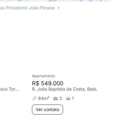
ua Presidente João Pessoa
Apartamento
Apartame
R$ 549.000
R$ 46
Av. Jornalista Alberto Francisco Torres, Icaraí
R. João Baptista da Costa, Badu
R. Martin
84
m²
3
1
114
m²
Ver contato
Ver co