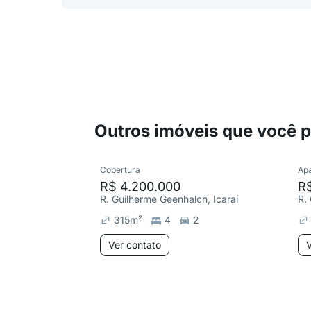
Outros imóveis que você 
Cobertura
Ap
R$ 4.200.000
R$
R. Guilherme Geenhalch, Icaraí
R.
315
m²
4
2
Ver contato
V