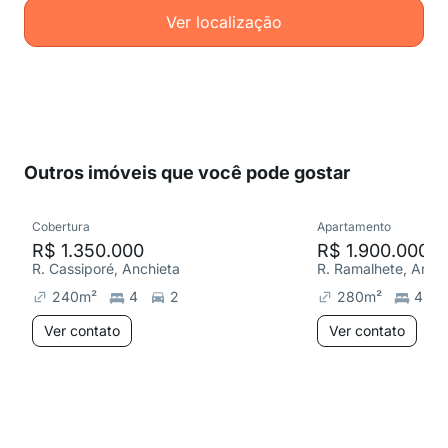
Ver localização
Outros imóveis que você pode gostar
Cobertura
Apartamento
R$ 1.350.000
R$ 1.900.000
R. Cassiporé, Anchieta
R. Ramalhete, Anch
240
m²
4
2
280
m²
4
Ver contato
Ver contato