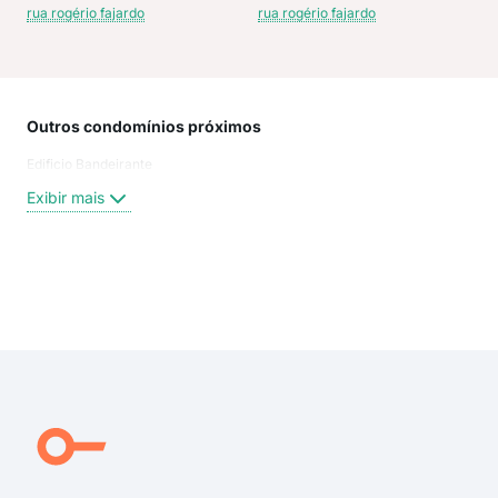
rua rogério fajardo
rua rogério fajardo
Outros condomínios próximos
Rua
Edificio Bandeirante
Rua
Rua 
Exibir mais
Rua 
Rua
Rua
rua 
Exi
rua 
rua 
rua 
rua 
rua 
Ave