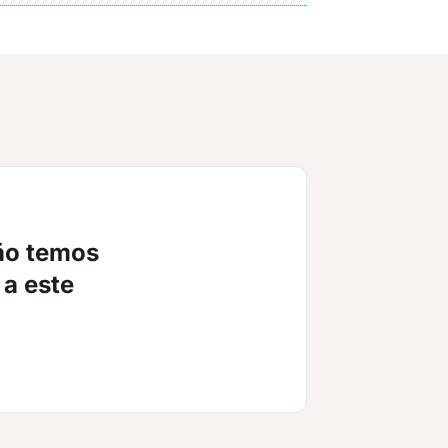
ão temos
 a este