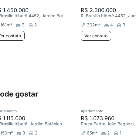
 1.450.000
R$ 2.300.000
R. Brasílio Itiberê 4452, Jardim Botânico
161
m²
3
2
302
m²
4
3
er contato
Ver contato
pode gostar
artamento
Apartamento
 1.115.000
R$ 1.073.960
Brasílio Itiberê, Jardim Botânico
Praça Padre João Bagozzi,
150
m²
3
2
65
m²
2
1