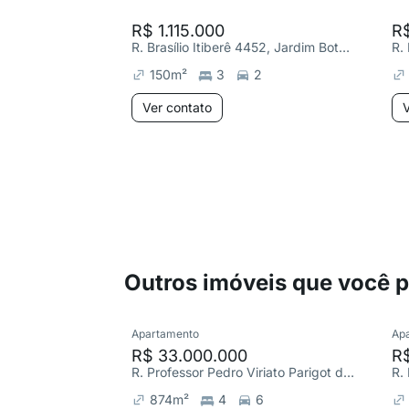
R$ 1.115.000
R$
R. Brasílio Itiberê 4452, Jardim Botânico
150
m²
3
2
Ver contato
V
Outros imóveis que você 
Apartamento
Ap
R$ 33.000.000
R$
R. Professor Pedro Viriato Parigot de Souza, Mossunguê
R. 
874
m²
4
6