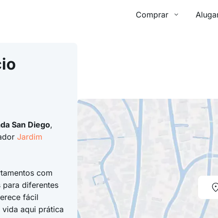
Comprar
Aluga
io
ada San Diego
,
tador
Jardim
rtamentos com
para diferentes
erece fácil
vida aqui prática