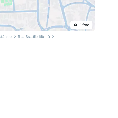
1 foto
otânico
Rua Brasílio Itiberê