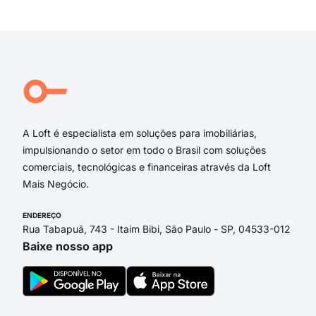
Exi
Juiz
Dos
Par
Ave
Av, 
Av. 
A Loft é especialista em soluções para imobiliárias,
impulsionando o setor em todo o Brasil com soluções
comerciais, tecnológicas e financeiras através da Loft
Mais Negócio.
ENDEREÇO
Rua Tabapuã, 743 - Itaim Bibi, São Paulo - SP, 04533-012
Baixe nosso app