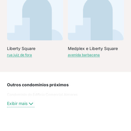
Liberty Square
Medplex e Liberty Square
rua juiz de fora
avenida barbacena
Outros condomínios próximos
Rua
Condominio do Edificio Comercial Aimores
Ave
rua
Exibir mais
aven
rua 
rua 
rua 