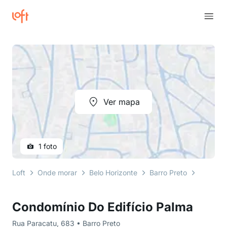
Ver mapa
1 foto
Loft
Onde morar
Belo Horizonte
Barro Preto
Rua Par
Condomínio Do Edifício Palma
Rua Paracatu, 683 • Barro Preto