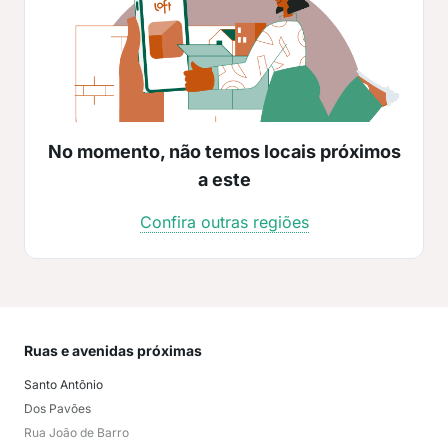
No momento, não temos locais próximos
a este
Confira outras regiões
Ruas e avenidas próximas
Mai
Santo Antõnio
Mar
Dos Pavões
Jac
Rua João de Barro
Can