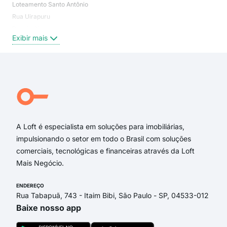
Loteamento Santo Antônio
Cam
Rua Uirapuru
San
Rua Juriti
Mar
Exibir mais
Exi
Rua das Acácias
Rua Agostinho Santos
Rua dos Pavões
Jornalista Carlos Vilhena
rua dos pavões
Alameda dos Sabiá
A Loft é especialista em soluções para imobiliárias,
impulsionando o setor em todo o Brasil com soluções
comerciais, tecnológicas e financeiras através da Loft
Mais Negócio.
ENDEREÇO
Rua Tabapuã, 743 - Itaim Bibi, São Paulo - SP, 04533-012
Baixe nosso app