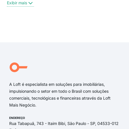
Rua
Exibir mais
rua 
Rua
Rua 
Rua
Exi
rua 
rua 
rua 
rua 
Alic
Rua
A Loft é especialista em soluções para imobiliárias,
impulsionando o setor em todo o Brasil com soluções
comerciais, tecnológicas e financeiras através da Loft
Mais Negócio.
ENDEREÇO
Rua Tabapuã, 743 - Itaim Bibi, São Paulo - SP, 04533-012