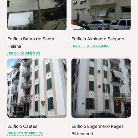
Edificio Barao de Santa
Edificio Almirante Salgado
rua almirante salgado
Helena
rua das laranjeiras
Edificio Caetes
Edificio Engenheiro Reges
rua pires de almeida
Bittencourt