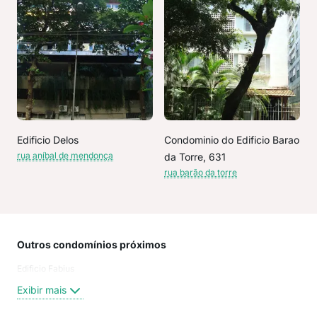
Edificio Delos
Condominio do Edificio Barao
rua aníbal de mendonça
da Torre, 631
rua barão da torre
Outros condomínios próximos
Rua
Edificio Fabius
Ave
Aní
Exibir mais
Nas