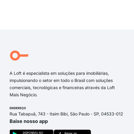
Garc
rua 
aven
Exi
ave
rua
Rua
Pra
Rua
Rua 
A Loft é especialista em soluções para imobiliárias,
impulsionando o setor em todo o Brasil com soluções
comerciais, tecnológicas e financeiras através da Loft
Mais Negócio.
ENDEREÇO
Rua Tabapuã, 743 - Itaim Bibi, São Paulo - SP, 04533-012
Baixe nosso app