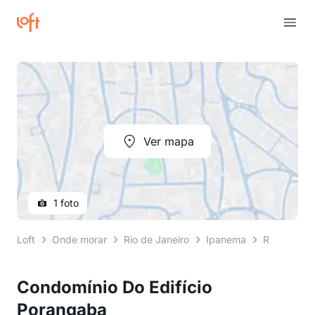
Ver mapa
1 foto
Loft
Onde morar
Rio de Janeiro
Ipanema
Rua Barão 
Condomínio Do Edifício
Porangaba