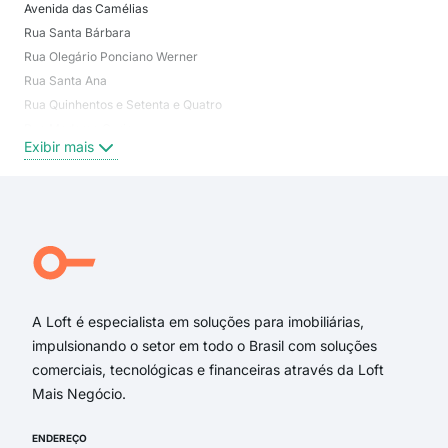
Avenida das Camélias
Nos
Rua Santa Bárbara
Nite
Rua Olegário Ponciano Werner
Vol
Rua Santa Ana
Vila
Rua Quinhentos e Setenta e Quatro
Jar
Rua Madame Curie
Jar
Exibir mais
Exi
Rua Júlio Cesar
Rua Nair Rocha Almeida
Rua Moacyr de Paula Lobo
Rua Gil Ferreira
Rua Darwin
Rua Santa Inês
A Loft é especialista em soluções para imobiliárias,
impulsionando o setor em todo o Brasil com soluções
comerciais, tecnológicas e financeiras através da Loft
Mais Negócio.
ENDEREÇO