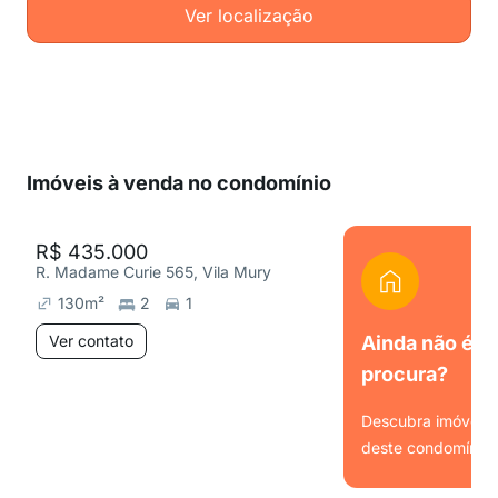
Ver localização
Imóveis à venda no condomínio
R$ 435.000
R. Madame Curie 565, Vila Mury
130
m²
2
1
Ver contato
Ainda não é o
procura?
Descubra imóveis s
deste condomínio.
Ver