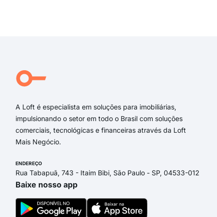
Rua 
Rua 
Exi
Rua 
rua 
rua 
rua
rua 
rua 
A Loft é especialista em soluções para imobiliárias,
impulsionando o setor em todo o Brasil com soluções
comerciais, tecnológicas e financeiras através da Loft
Mais Negócio.
ENDEREÇO
Rua Tabapuã, 743 - Itaim Bibi, São Paulo - SP, 04533-012
Baixe nosso app