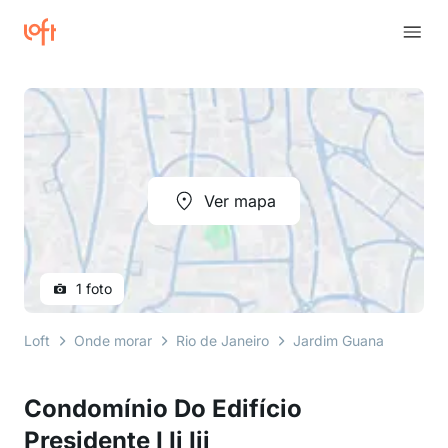
Ver mapa
1 foto
Loft
Onde morar
Rio de Janeiro
Jardim Guanabara
R
Condomínio Do Edifício
Presidente I Ii Iii