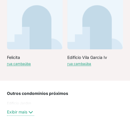
Felicita
Edifício Vila Garcia Iv
rua cambaúba
rua cambaúba
Outros condomínios próximos
Rua
Edificio Jardim
Rua 
Rua
Exibir mais
Rua
Rua 