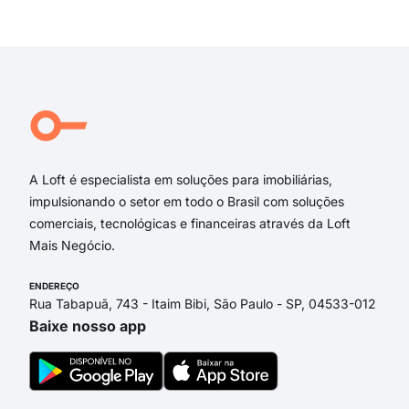
Aven
Exi
rua 
pra
aven
rua 
Rodr
Rua
A Loft é especialista em soluções para imobiliárias,
impulsionando o setor em todo o Brasil com soluções
comerciais, tecnológicas e financeiras através da Loft
Mais Negócio.
ENDEREÇO
Rua Tabapuã, 743 - Itaim Bibi, São Paulo - SP, 04533-012
Baixe nosso app