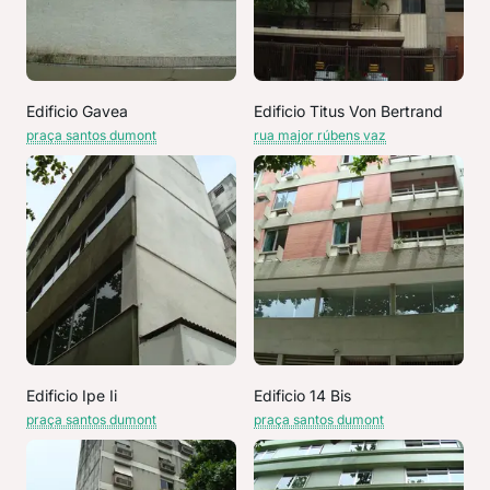
Edificio Gavea
Edificio Titus Von Bertrand
praça santos dumont
rua major rúbens vaz
Edificio Ipe Ii
Edificio 14 Bis
praça santos dumont
praça santos dumont