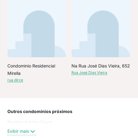
Condominio Residencial
Na Rua José Dias Vieira, 652
Rua José Dias Vieira
Mirella
rua dirce
Outros condomínios próximos
Rua
Residencial Arthur Duarte
Rua 
Rua 
Exibir mais
Rua 