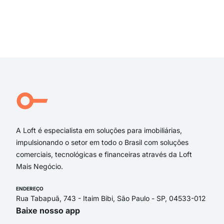
Rua 
Rua 
rua 
Exi
rua 
rua 
Rua
José
Rua 
José
A Loft é especialista em soluções para imobiliárias,
impulsionando o setor em todo o Brasil com soluções
comerciais, tecnológicas e financeiras através da Loft
Mais Negócio.
ENDEREÇO
Rua Tabapuã, 743 - Itaim Bibi, São Paulo - SP, 04533-012
Baixe nosso app