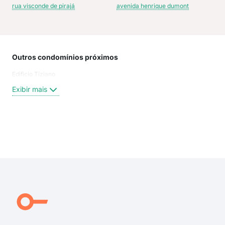
rua visconde de pirajá
avenida henrique dumont
Outros condomínios próximos
Rua
Edificio Tiziano
Ave
Aní
Exibir mais
rua 
aven
ave
rua
Exi
rua 
Rua
rua 
Rua
Pra
Atau