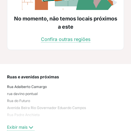
No momento, não temos locais próximos
a este
Confira outras regiões
Ruas e avenidas próximas
Mai
Rua Adalberto Camargo
Mad
rua davino pontual
Gra
Rua do Futuro
Der
Avenida Beira Rio Governador Eduardo Campos
Tor
Rua Padre Anchieta
Afli
Rua Aquárius
Jaq
Exibir mais
Exi
Rua Xavier Marques