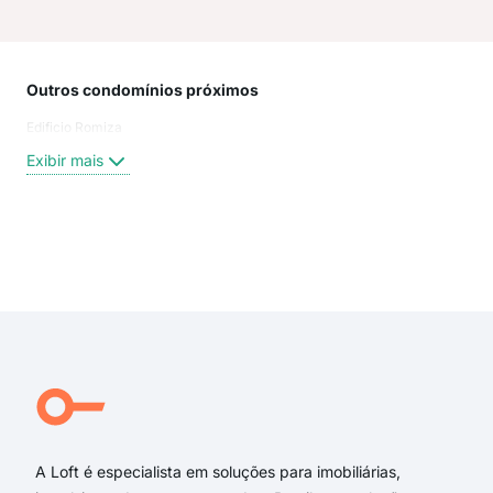
Outros condomínios próximos
Rua
Edificio Romiza
Ave
Aní
Exibir mais
Bor
ave
rua 
praç
Exi
rua 
Rua
rua 
Pra
Alm
Atau
A Loft é especialista em soluções para imobiliárias,