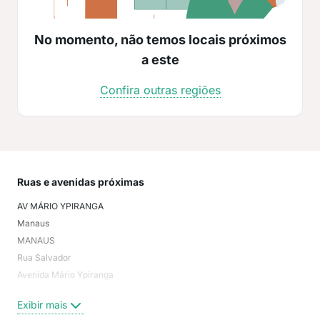
No momento, não temos locais próximos
a este
Confira outras regiões
Ruas e avenidas próximas
Mai
AV MÁRIO YPIRANGA
Adri
Manaus
Par
MANAUS
não
Rua Salvador
Cha
Avenida Mário Ypiranga
Cen
Rua Belém
Exi
Exibir mais
Avenida Djalma Batista