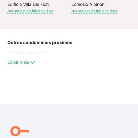
Edificio Villa Dei Fiori
Lomosio Albinoni
rua sebastião fabiano dias
rua sebastião fabiano dias
Outros condomínios próximos
Rua
Edificio Marina Del Rey
Rua
Rua
Exibir mais
Rua
Rua
Rua 
rua 
Exi
rua
rua
rua 
rua 
Seba
Des