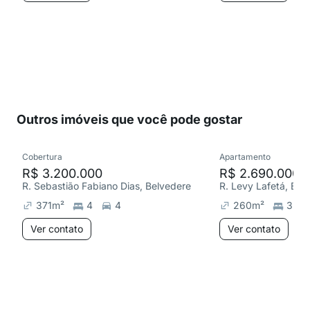
Outros imóveis que você pode gostar
Cobertura
Apartamento
R$ 3.200.000
R$ 2.690.000
R. Sebastião Fabiano Dias, Belvedere
R. Levy Lafetá, Bel
371
m²
4
4
260
m²
3
Ver contato
Ver contato