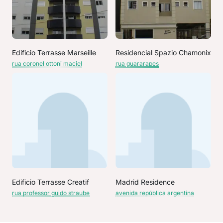
Edificio Terrasse Marseille
Residencial Spazio Chamonix
rua coronel ottoni maciel
rua guararapes
Edificio Terrasse Creatif
Madrid Residence
rua professor guido straube
avenida república argentina