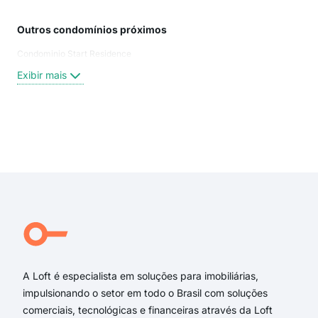
Outros condomínios próximos
Rua
Condominio Start Residence
Rua
Rua
Exibir mais
Ave
Gua
rua 
rua 
Exi
ave
rua
rua 
rua 
Rua
Rua
A Loft é especialista em soluções para imobiliárias,
impulsionando o setor em todo o Brasil com soluções
comerciais, tecnológicas e financeiras através da Loft