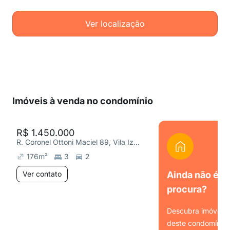
Ver localização
Imóveis à venda no condomínio
R$ 1.450.000
R. Coronel Ottoni Maciel 89, Vila Izabel
176
m²
3
2
Ver contato
Ainda não é o
procura?
Descubra imóveis s
deste condomínio.
Ver