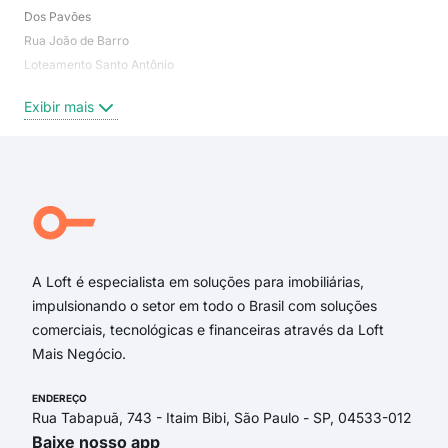
Dos Pavões
Can
Rua João de Barro
Cam
Loteamento Santo Antônio
San
Rua Uirapuru
Mar
Exibir mais
Exi
Rua Juriti
Rua das Acácias
Rua dos Pavões
Jornalista Carlos Vilhena
rua dos pavões
Alameda dos Sabiá
A Loft é especialista em soluções para imobiliárias,
impulsionando o setor em todo o Brasil com soluções
comerciais, tecnológicas e financeiras através da Loft
Mais Negócio.
ENDEREÇO
Rua Tabapuã, 743 - Itaim Bibi, São Paulo - SP, 04533-012
Baixe nosso app