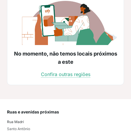
No momento, não temos locais próximos
a este
Confira outras regiões
Ruas e avenidas próximas
Mai
Rua Madri
Mar
Santo Antõnio
Jac