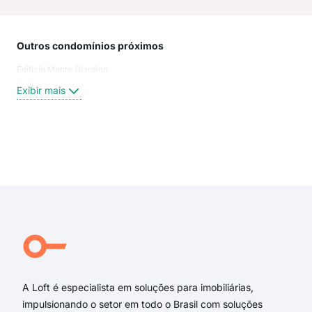
Outros condomínios próximos
Rua
Edifício Monte Giardino
Car
Rua
Exibir mais
Pau
Rua 
rua 
Rua
Exi
Rua
rua
rua 
Rua 
Cons
Rua
A Loft é especialista em soluções para imobiliárias,
impulsionando o setor em todo o Brasil com soluções