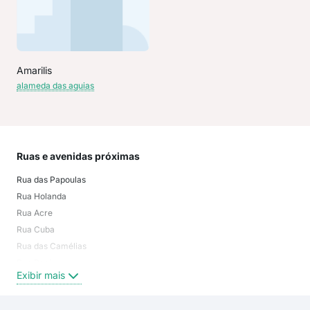
Amarilis
alameda das aguias
Ruas e avenidas próximas
Mai
Rua das Papoulas
Pet
Rua Holanda
Jar
Rua Acre
Rec
Rua Cuba
Jard
Rua das Camélias
Jar
Rua Perú
Our
Exibir mais
Exi
Rua das Açucenas
Rua Egito