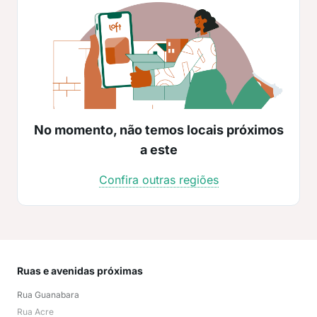
No momento, não temos locais próximos
a este
Confira outras regiões
Ruas e avenidas próximas
Mai
Rua Guanabara
Cari
Rua Acre
Est