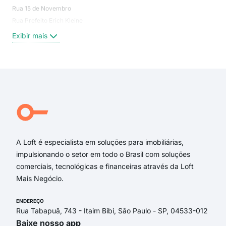
Rua 15 de Novembro
Naç
Rua Prefeito Erich Kleine
Sol
Cen
Exibir mais
Estr
Exi
A Loft é especialista em soluções para imobiliárias,
impulsionando o setor em todo o Brasil com soluções
comerciais, tecnológicas e financeiras através da Loft
Mais Negócio.
ENDEREÇO
Rua Tabapuã, 743 - Itaim Bibi, São Paulo - SP, 04533-012
Baixe nosso app