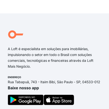
Ala
Exi
Ala
Ala
Alam
Ala
Ala
Ala
A Loft é especialista em soluções para imobiliárias,
impulsionando o setor em todo o Brasil com soluções
comerciais, tecnológicas e financeiras através da Loft
Mais Negócio.
ENDEREÇO
Rua Tabapuã, 743 - Itaim Bibi, São Paulo - SP, 04533-012
Baixe nosso app