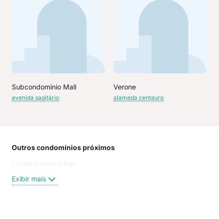
Subcondominio Mall
Verone
avenida sagitário
alameda centauro
Outros condomínios próximos
Rua
Lumina Gramercy Park
Ala
Ala
Exibir mais
Ala
Ala
Ala