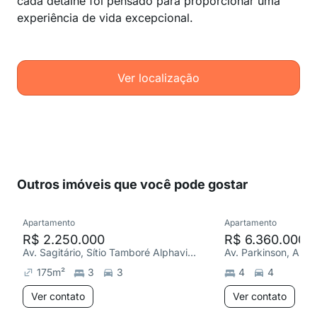
cada detalhe foi pensado para proporcionar uma
experiência de vida excepcional.
Ver localização
Outros imóveis que você pode gostar
Apartamento
Apartamento
R$ 2.250.000
R$ 6.360.000
Av. Sagitário, Sítio Tamboré Alphaville
Av. Parkinson, Alpha
175
m²
3
3
4
4
Ver contato
Ver contato