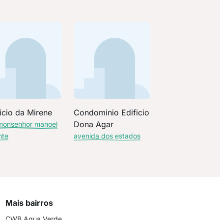
icio da Mirene
Condominio Edificio
Dona Agar
monsenhor manoel
nte
avenida dos estados
Mais bairros
CWB Agua Verde