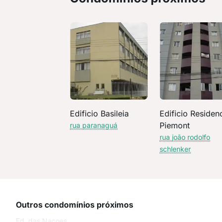
Edificio Basileia
Edificio Residenc
Piemont
rua paranaguá
rua joão rodolfo
schlenker
Outros condomínios próximos
Ed. das Nacoes