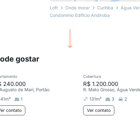
Loft
Onde morar
Curitiba
Água Ve
Condomínio Edifício Andiroba
pode gostar
artamento
Cobertura
$ 240.000
R$ 1.200.000
 Augusto de Mari, Portão
R. Mato Grosso, Água Verd
41
m²
1
131
m²
3
2
er contato
Ver contato