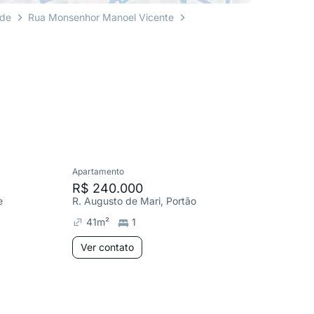
rde
Rua Monsenhor Manoel Vicente
Apartamento
Apartame
R$ 240.000
R$ 230
e
R. Augusto de Mari, Portão
R. Augus
41
m²
1
38
m²
Ver contato
Ver co