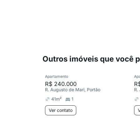
Outros imóveis que você 
Apartamento
Ap
R$ 240.000
R
R. Augusto de Mari, Portão
R.
41
m²
1
Ver contato
V