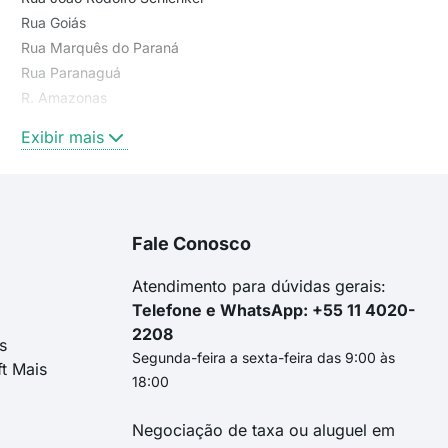
Rua Goiás
Rua Marquês do Paraná
Rua Paranaguá
R. Amazonas
Rua Acre
Exibir mais
rua acre
Rua Amazonas
rua paranaguá
rua joão rodolfo schlenker
Fale Conosco
rua goiás
Rua dos Josefinos
Atendimento para dúvidas gerais:
Telefone e WhatsApp: +55 11 4020-
2208
s
Segunda-feira a sexta-feira das 9:00 às
ft Mais
18:00
Negociação de taxa ou aluguel em