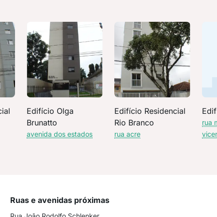
ial
Edifício Olga
Edifício Residencial
Edif
Brunatto
Rio Branco
rua 
avenida dos estados
rua acre
vice
Ruas e avenidas próximas
Rua João Rodolfo Schlenker