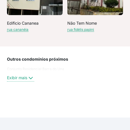
Edificio Cananea
Não Tem Nome
rua cananéia
rua fidélis papini
Outros condomínios próximos
Rua
Conjunto Residencial Barra do Una
Tra
Rua
Exibir mais
Rua
Rua
Rua
Rua 
Exi
Rua
Rua
Rua