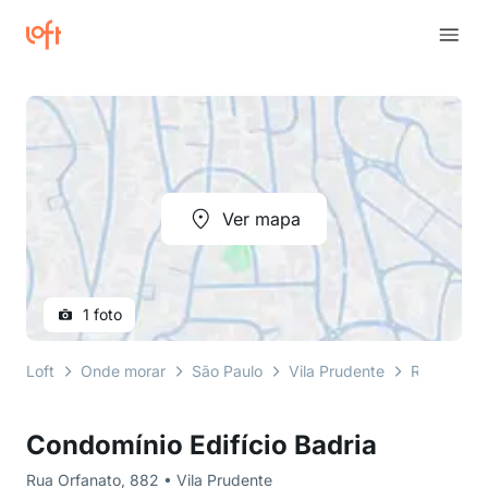
Ver mapa
1 foto
Loft
Onde morar
São Paulo
Vila Prudente
Rua Orfan
Condomínio Edifício Badria
Rua Orfanato, 882 • Vila Prudente