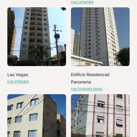
rua cananéia
Las Vegas
Edificio Residencial
rua orfanato
Panorama
rua torquato tasso