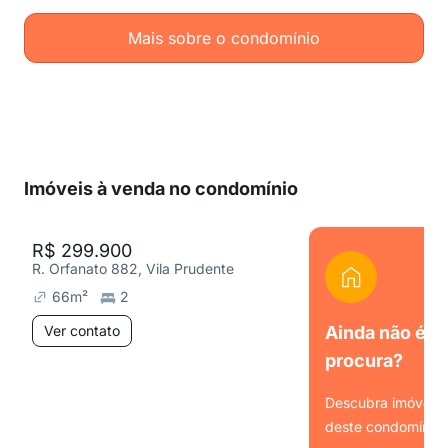
Mais sobre o condomínio
Imóveis à venda no condomínio
R$ 299.900
R. Orfanato 882, Vila Prudente
66
m²
2
Ver contato
Ainda não é o
procura?
Descubra imóveis s
deste condomínio.
Ver