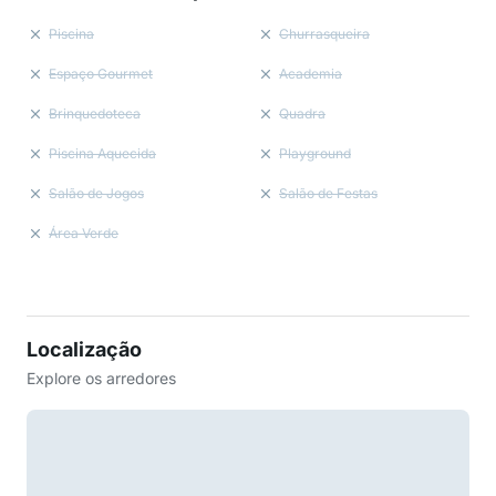
Piscina
Churrasqueira
Espaço Gourmet
Academia
Brinquedoteca
Quadra
Piscina Aquecida
Playground
Salão de Jogos
Salão de Festas
Área Verde
Localização
Explore os arredores