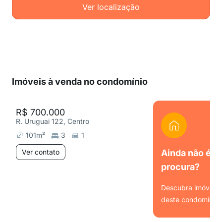
Ver localização
Imóveis à venda no condomínio
R$ 700.000
R. Uruguai 122, Centro
101
m²
3
1
Ver contato
Ainda não é o
procura?
Descubra imóveis s
deste condomínio.
Ver