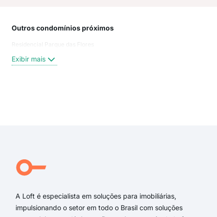
Outros condomínios próximos
Rua
Residencial Parque das Flores
rua 
Rua
Exibir mais
Rua
rua
Ser
Rua
Exi
Serv
Rua
Bru
Rua
R. U
Rua
A Loft é especialista em soluções para imobiliárias,
impulsionando o setor em todo o Brasil com soluções