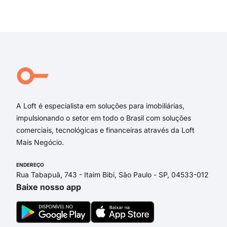
Migu
Exi
MIG
Rua
Con
Bar
Bar
Pra
A Loft é especialista em soluções para imobiliárias,
impulsionando o setor em todo o Brasil com soluções
comerciais, tecnológicas e financeiras através da Loft
Mais Negócio.
ENDEREÇO
Rua Tabapuã, 743 - Itaim Bibi, São Paulo - SP, 04533-012
Baixe nosso app