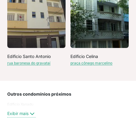
Edificio Santo Antonio
Edificio Celina
rua baronesa do gravataí
praça cônego marcelino
Outros condomínios próximos
Rua
Edificio Xanadu
rua 
BAR
Exibir mais
aven
Rua 
pra