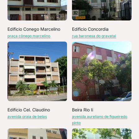
Edificio Conego Marcelino
Edificio Concordia
praça cônego marcelino
rua baronesa do gravataí
Edifício Cel. Claudino
Beira Rio Ii
avenida praia de belas
avenida aureliano de figueiredo
pinto