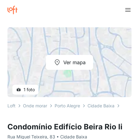
Ver mapa
1 foto
Loft
Onde morar
Porto Alegre
Cidade Baixa
Rua Migu
Condomínio Edifício Beira Rio Ii
Rua Miguel Teixeira, 83 • Cidade Baixa