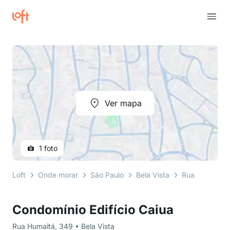
Ver mapa
1 foto
Loft
Onde morar
São Paulo
Bela Vista
Rua Humaitá
Condomínio Edifício Caiua
Rua Humaitá, 349 • Bela Vista