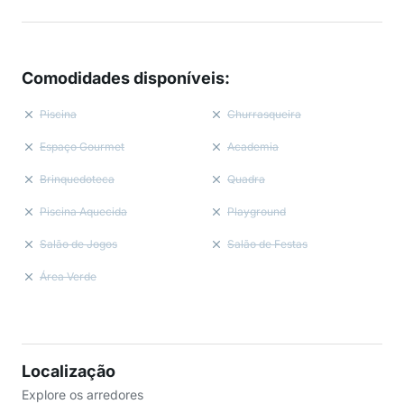
Comodidades disponíveis
:
Piscina
Churrasqueira
Espaço Gourmet
Academia
Brinquedoteca
Quadra
Piscina Aquecida
Playground
Salão de Jogos
Salão de Festas
Área Verde
Localização
Explore os arredores