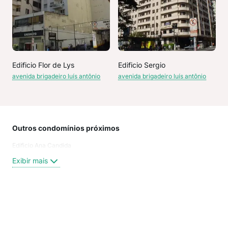
Edificio Flor de Lys
Edificio Sergio
avenida brigadeiro luís antônio
avenida brigadeiro luís antônio
Outros condomínios próximos
Rua
Edificio Ana Candida
Rua
rua
Exibir mais
Rua 
Rua
rua 
rua
Exi
Rua