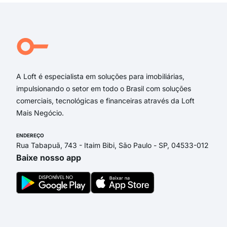
rua 
rua 
Rua
Rua
Brig
A Loft é especialista em soluções para imobiliárias,
impulsionando o setor em todo o Brasil com soluções
comerciais, tecnológicas e financeiras através da Loft
Mais Negócio.
ENDEREÇO
Rua Tabapuã, 743 - Itaim Bibi, São Paulo - SP, 04533-012
Baixe nosso app