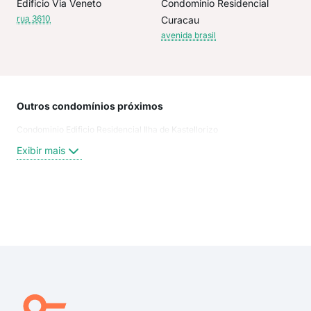
Edificio Via Veneto
Condominio Residencial
rua 3610
Curacau
avenida brasil
Outros condomínios próximos
Rua
Condominio Edificio Residencial Ilha de Kastellorizo
350
Rua
Exibir mais
Rua
Rua
rua
rua
Exi
rua
rua
R. 
360
3.4