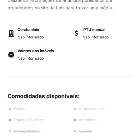
Utilizamos informações de anúncios publicados por
proprietários no site da Loft para trazer uma média.
Condomínio
IPTU mensal
Não informado
Não informado
Valores dos imóveis
Não informado
Comodidades disponíveis
:
Piscina
Churrasqueira
Espaço Gourmet
Academia
Brinquedoteca
Quadra