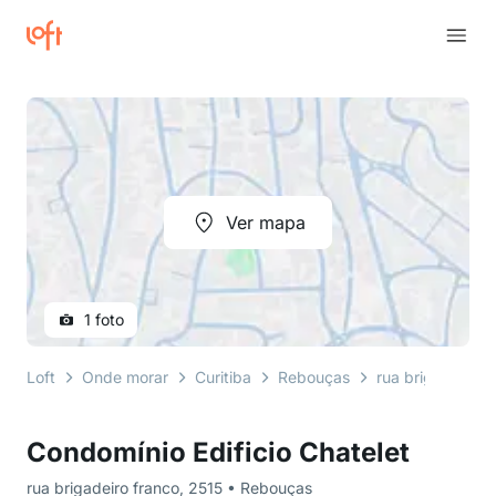
Ver mapa
1 foto
Loft
Onde morar
Curitiba
Rebouças
rua brigadeiro f
Condomínio Edificio Chatelet
rua brigadeiro franco, 2515 • Rebouças