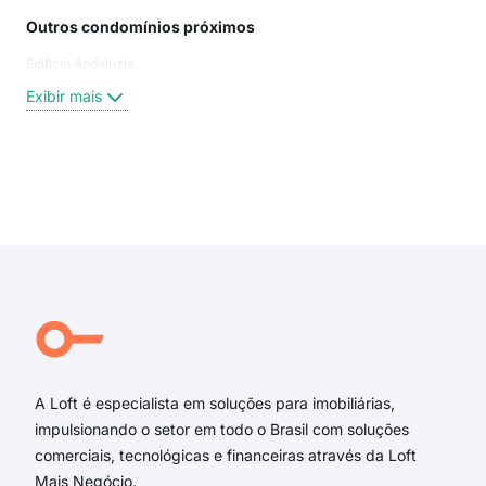
Outros condomínios próximos
Rua
Edificio Andaluzia
Lam
Brig
Exibir mais
Des
R. D
Rua
aven
Exi
rua 
rua
rua
Dou
Rua
Dr 
A Loft é especialista em soluções para imobiliárias,
impulsionando o setor em todo o Brasil com soluções
comerciais, tecnológicas e financeiras através da Loft
Mais Negócio.