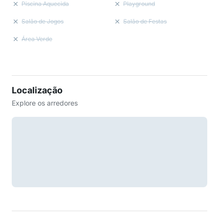
Piscina Aquecida
Playground
Salão de Jogos
Salão de Festas
Área Verde
Localização
Explore os arredores