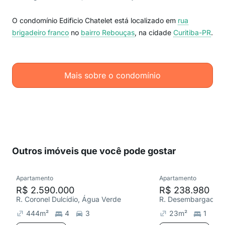
O condomínio Edificio Chatelet está localizado em
rua
brigadeiro franco
no
bairro Rebouças
, na cidade
Curitiba-PR
.
Mais sobre o condomínio
Outros imóveis que você pode gostar
Apartamento
Apartamento
R$ 2.590.000
R$ 238.980
R. Coronel Dulcídio, Água Verde
444
m²
4
3
23
m²
1