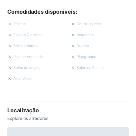
Comodidades disponíveis
:
Piscina
Churrasqueira
Espaço Gourmet
Academia
Brinquedoteca
Quadra
Piscina Aquecida
Playground
Salão de Jogos
Salão de Festas
Área Verde
Localização
Explore os arredores