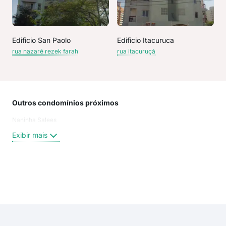
Edificio San Paolo
Edificio Itacuruca
rua nazaré rezek farah
rua itacuruçá
Outros condomínios próximos
Rua
Naninha Salees
RUA
Tra
Exibir mais
Lati
rua 
Rua
Rua 
Exi
Rua
rua 
rua 