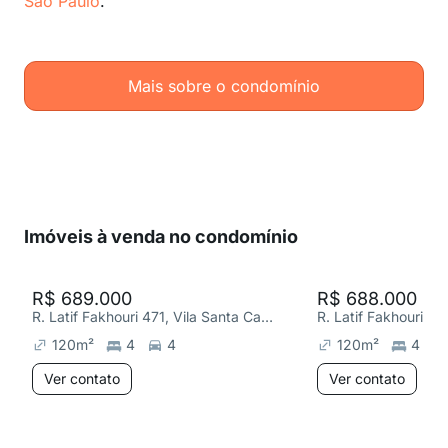
São Paulo
.
Mais sobre o condomínio
Imóveis à venda no condomínio
R$ 689.000
R$ 688.000
R. Latif Fakhouri 471, Vila Santa Catarina
120
m²
4
4
120
m²
4
Ver contato
Ver contato