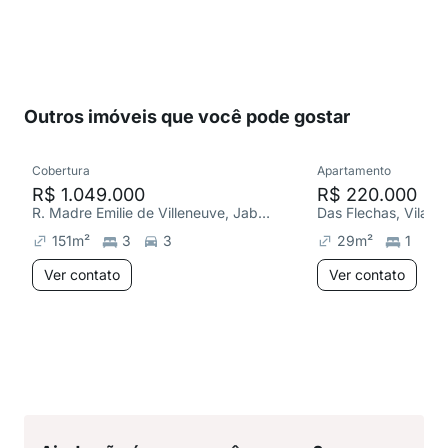
Outros imóveis que você pode gostar
Cobertura
Apartamento
R$ 1.049.000
R$ 220.000
R. Madre Emilie de Villeneuve, Jabaquara
Das Flechas, Vila S
151
m²
3
3
29
m²
1
Ver contato
Ver contato