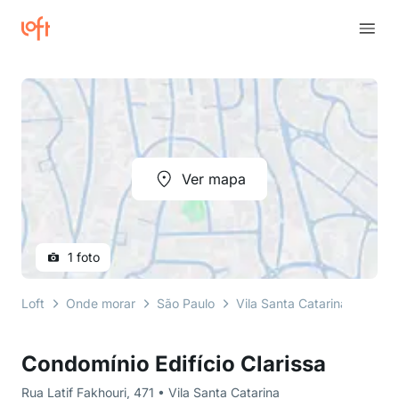
Ver mapa
1 foto
Loft
Onde morar
São Paulo
Vila Santa Catarina
Rua L
Condomínio Edifício Clarissa
Rua Latif Fakhouri, 471 • Vila Santa Catarina