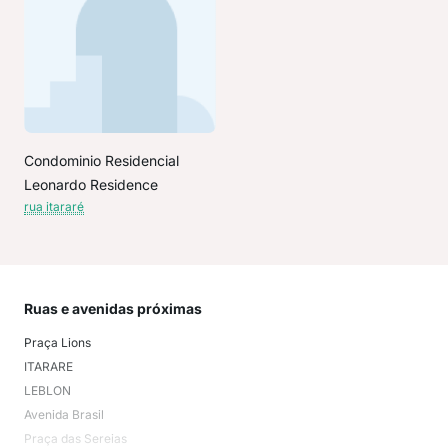
Condominio Residencial
Leonardo Residence
rua itararé
Ruas e avenidas próximas
Mai
Praça Lions
Antá
ITARARE
AVI
LEBLON
Avi
Avenida Brasil
Vila
Praça das Sereias
Tupi