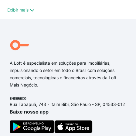
Rua Embaré
Glór
Exibir mais
Exi
rua embaré
rua copacabana
rua são salvador
Praça Brasil
Rua Guarapari
Praça Portugal
A Loft é especialista em soluções para imobiliárias,
impulsionando o setor em todo o Brasil com soluções
comerciais, tecnológicas e financeiras através da Loft
Mais Negócio.
ENDEREÇO
Rua Tabapuã, 743 - Itaim Bibi, São Paulo - SP, 04533-012
Baixe nosso app