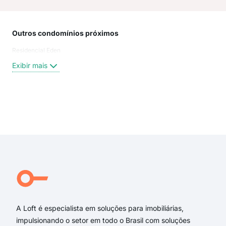
Outros condomínios próximos
Rua
Residencial Eden
Rua
Rua
Exibir mais
Rua
Ave
rua 
ave
Exi
rua 
rua 
rua
rua 
Pra
Ave
A Loft é especialista em soluções para imobiliárias,
impulsionando o setor em todo o Brasil com soluções