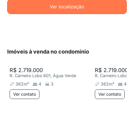
Ver localização
Imóveis à venda no condomínio
R$ 2.719.000
R$ 2.719.000
R. Carneiro Lobo 601, Água Verde
R. Carneiro Lobo 6
362
m²
4
3
362
m²
4
Ver contato
Ver contato