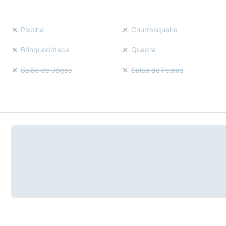
Piscina
Churrasqueira
Brinquedoteca
Quadra
Salão de Jogos
Salão de Festas