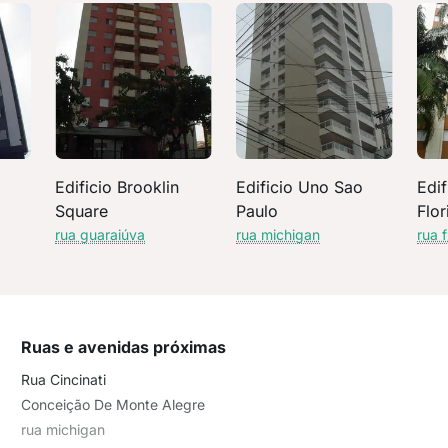
Edificio Brooklin
Edificio Uno Sao
Edif
Square
Paulo
Flor
rua guaraiúva
rua michigan
rua f
Ruas e avenidas próximas
Rua Cincinati
Conceição De Monte Alegre
rua michigan