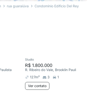
n
rua guaraiúva
Condomínio Edificio Del Rey
Studio
Studio
R$ 1.800.000
R$ 530
Paulista
R. Ribeiro do Vale, Brooklin Paulista
R. Quint
127
m²
3
1
55
m²
Ver contato
Ver co