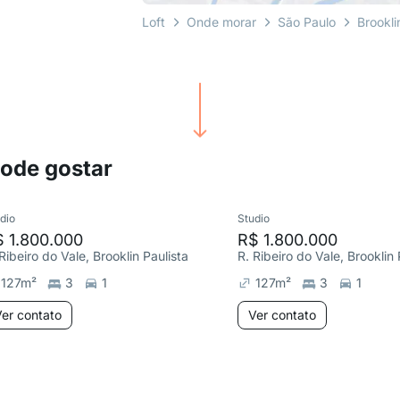
Loft
Onde morar
São Paulo
Brookli
pode gostar
dio
Studio
 1.800.000
R$ 1.800.000
Ribeiro do Vale, Brooklin Paulista
R. Ribeiro do Vale, Brooklin 
127
m²
3
1
127
m²
3
1
er contato
Ver contato