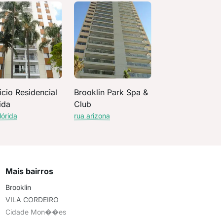
icio Residencial
Brooklin Park Spa &
ida
Club
lórida
rua arizona
Mais bairros
Brooklin
VILA CORDEIRO
Cidade Mon��es