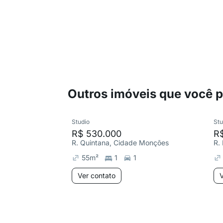
Outros imóveis que você 
Studio
Stu
R$ 530.000
R$
R. Quintana, Cidade Monções
R. 
55
m²
1
1
Ver contato
V