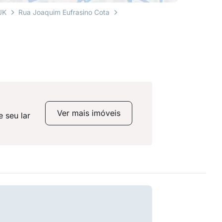
JK
Rua Joaquim Eufrasino Cota
Ver mais imóveis
 seu lar