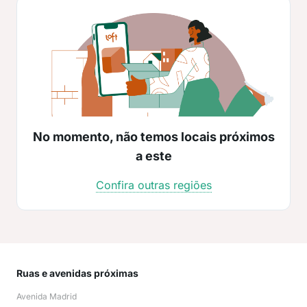
No momento, não temos locais próximos
a este
Confira outras regiões
Ruas e avenidas próximas
Mai
Avenida Madrid
Univ