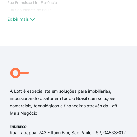
Rua Francisca Lira Florêncio
Petr
Rua São Vicente de Paula
Indi
Nov
Exibir mais
Mau
Nos
Exi
A Loft é especialista em soluções para imobiliárias,
impulsionando o setor em todo o Brasil com soluções
comerciais, tecnológicas e financeiras através da Loft
Mais Negócio.
ENDEREÇO
Rua Tabapuã, 743 - Itaim Bibi, São Paulo - SP, 04533-012