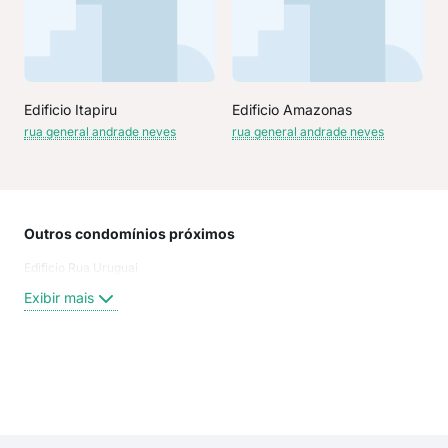
Edificio Itapiru
Edificio Amazonas
rua general andrade neves
rua general andrade neves
Outros condomínios próximos
Rua
Edificio Rua Uruguai
JOA
AND
Exibir mais
GEN
rua 
Rua
rua
Exi
Rua
URU