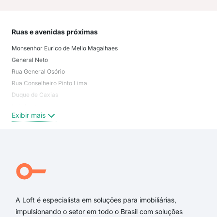
Ruas e avenidas próximas
Mai
Monsenhor Eurico de Mello Magalhaes
não
General Neto
Cen
Rua General Osório
Parq
Rua Conselheiro Pinto Lima
Lar
Duque de Caxias
Vila
Luiz Lorea
São
Exibir mais
Exi
Rua General Neto
Rua Luiz Lorea
Rua Monsenhor Eurico de Mello Magalhães
General Osorio
Praça Tamandaré
Rua Doutor Eduardo Ernesto Araújo
A Loft é especialista em soluções para imobiliárias,
impulsionando o setor em todo o Brasil com soluções