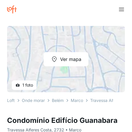
Ver mapa
1 foto
Loft
Onde morar
Belém
Marco
Travessa Alferes Cos
Condomínio Edifício Guanabara
Travessa Alferes Costa, 2732 • Marco