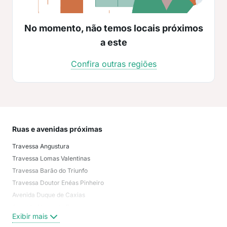
No momento, não temos locais próximos
a este
Confira outras regiões
Ruas e avenidas próximas
Mai
Travessa Angustura
Ped
Travessa Lomas Valentinas
Mar
Travessa Barão do Triunfo
Mar
Travessa Doutor Enéas Pinheiro
Cur
Avenida Duque de Caxias
Fát
Avenida Almirante Barroso
Sou
Exibir mais
Exi
Informações