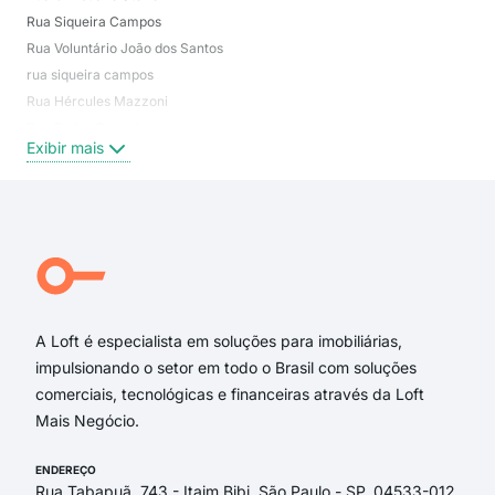
Rua Siqueira Campos
Cen
Rua Voluntário João dos Santos
Vila
rua siqueira campos
Vila
Rua Hércules Mazzoni
Vila
Rua Pedro Gonçalves
Vila
Exibir mais
Exi
Rua Padre Vicente Rizzo
Rua Álvaro dos Santos
Rua Granada
Travessa Berger Guimarães
Rua Bernardino de Campos
Hércules Mazzoni
A Loft é especialista em soluções para imobiliárias,
impulsionando o setor em todo o Brasil com soluções
comerciais, tecnológicas e financeiras através da Loft
Mais Negócio.
ENDEREÇO
Rua Tabapuã, 743 - Itaim Bibi, São Paulo - SP, 04533-012