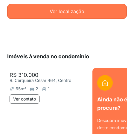
Ver localização
Imóveis à venda no condomínio
R$ 310.000
R. Cerqueira César 464, Centro
65
m²
2
1
Ver contato
Ainda não é o
procura?
Descubra imóveis s
deste condomínio.
Ver