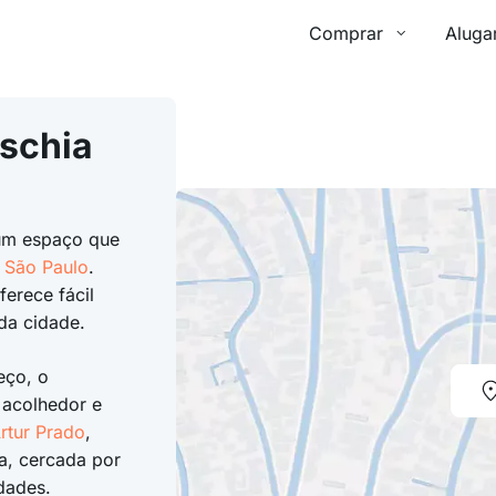
Comprar
Aluga
Ischia
um espaço que
e
São Paulo
.
ferece fácil
 da cidade.
eço, o
 acolhedor e
rtur Prado
,
a, cercada por
dades.