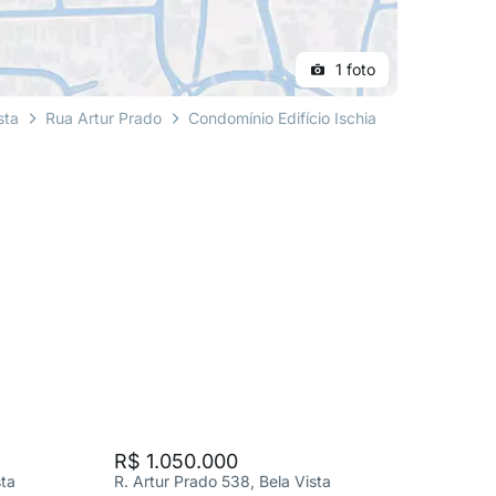
1 foto
sta
Rua Artur Prado
Condomínio Edifício Ischia
R$ 1.050.000
R$ 1.0
sta
R. Artur Prado 538, Bela Vista
R. Artur 