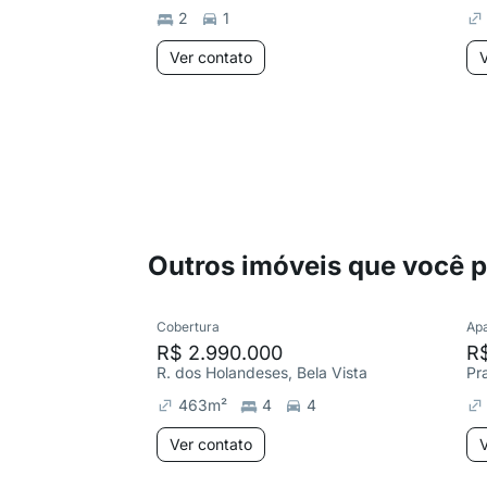
2
1
Ver contato
V
Outros imóveis que você 
Cobertura
Ap
R$ 2.990.000
R
R. dos Holandeses, Bela Vista
Pr
463
m²
4
4
Ver contato
V