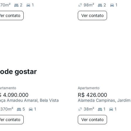
70
m²
2
1
98
m²
2
1
er contato
Ver contato
pode gostar
artamento
Apartamento
$ 4.090.000
R$ 426.000
aça Amadeu Amaral, Bela Vista
Alameda Campinas, Jardim 
370
m²
5
1
38
m²
1
1
er contato
Ver contato