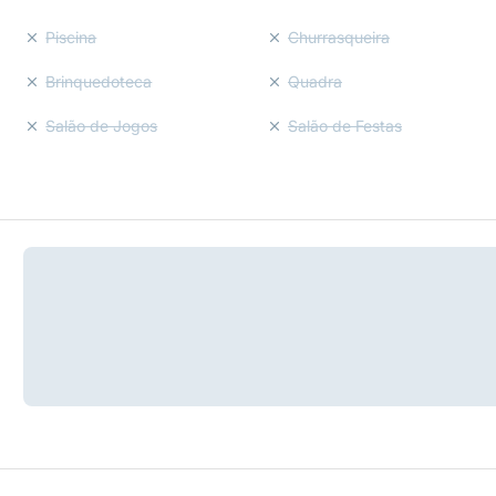
Piscina
Churrasqueira
Brinquedoteca
Quadra
Salão de Jogos
Salão de Festas