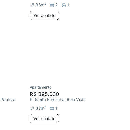
96
m²
2
1
98
m²
Ver contato
Ver co
Apartamento
Apartame
R$ 395.000
R$ 1.7
Paulista
R. Santa Ernestina, Bela Vista
R. Artur 
33
m²
1
260
m
Ver contato
Ver co