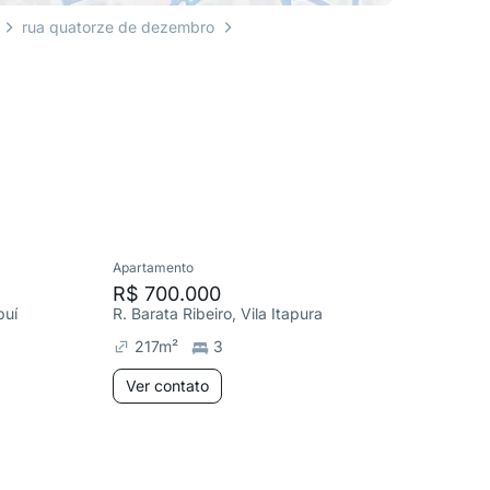
rua quatorze de dezembro
Apartamento
Apartame
R$ 700.000
R$ 690
buí
R. Barata Ribeiro, Vila Itapura
R. Berna
217
m²
3
65
m²
Ver contato
Ver co