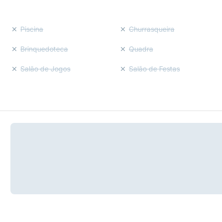
Piscina
Churrasqueira
Brinquedoteca
Quadra
Salão de Jogos
Salão de Festas