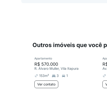
Outros imóveis que você 
Apartamento
Ap
R$ 570.000
R
R. Álvaro Muller, Vila Itapura
Av
153
m²
3
1
Ver contato
V