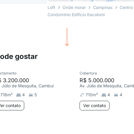
Loft
Onde morar
Campinas
Centro
Condomínio Edificio Itacolomi
pode gostar
artamento
Cobertura
$ 3.200.000
R$ 5.000.000
. Júlio de Mesquita, Cambuí
Av. Júlio de Mesquita, Cam
716
m²
4
5
710
m²
4
4
er contato
Ver contato